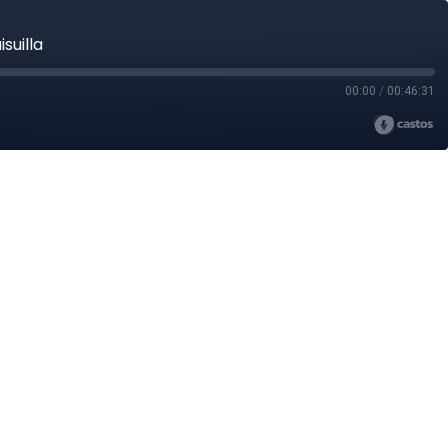
suilla
00:00
/
00:46:31